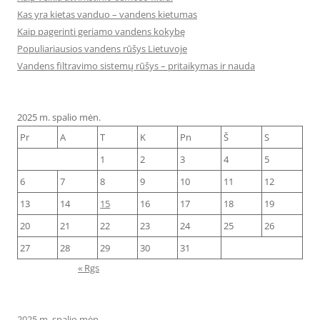
Kas yra kietas vanduo – vandens kietumas
Kaip pagerinti geriamo vandens kokybę
Populiariausios vandens rūšys Lietuvoje
Vandens filtravimo sistemų rūšys – pritaikymas ir nauda
2025 m. spalio mėn.
Pr
A
T
K
Pn
Š
S
1
2
3
4
5
6
7
8
9
10
11
12
13
14
15
16
17
18
19
20
21
22
23
24
25
26
27
28
29
30
31
« Rgs
2025 m. spalio mėn.