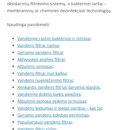
oksidacinių-filtravimo sistemų, o bakterinei taršai –
membraninių ar cheminės dezinfekcijos technologijų.
Naudinga pasidomėti:
Vandenyje rastos bakterijos ir nitratai
;
Vandens filtrai namui
;
Geriamo vandens filtrai
;
Aktyvuotos anglies filtrai
;
Atbulinis osmosas
;
Vandens filtrai nuo kalkių
;
Vandens nugeležinimo filtrai
;
Renkantis vandens filtrus daromos klaidos
;
Vandenyje didelis kiekis geležies
;
Atbulinio osmoso veikimo principas
;
Vandens kietumas ir kietas vanduo – kas tai
;
Geriamo vandens kokybės gerinimas
;
Populiariausi vandens filtrai
;
Vandens filtrų rūšys
;