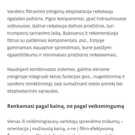
Vandens filtravimo įrenginių eksploatacija reikalauja
ilgalaikio požiūrio. Pigūs komponentai, ypač hidrauliniuose
vožtuvuose, dažnai reikalauja dažnos priežiūros, turi
trumpesnį tarnavimo laiką. Buksvarus.lt rekomenduoja
filtrus su patikimais komponentais, pvz., Estijoje
gaminamais Aquaphor sprendimais, kurie pasižymi
ilgaamžiškumu ir minimaliais priežiūros reikalavimais.
Naudojant kombinuotas sistemas, galima viename
įrenginyje integruoti kelias funkcijas (pvz., nugeležinimą ir
vandens minkštinimą), taip sumažinant vietos poreikį bei
eksploatacines sąnaudas.
Renkamasi pagal kainą, ne pagal veiksmingumą
Vienas iš reikšmingiausių vartotojų sprendimo trūkumų –
orientacija į mažiausią kainą, o ne į filtro efektyvumą.