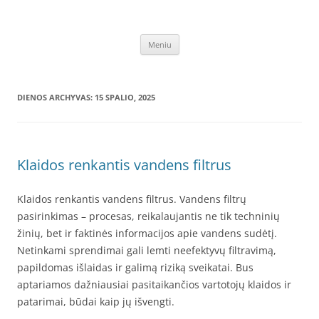
Pereiti
prie
Vandens filtrai
turinio
Vandens filtrai – namui, biurui, pramonei: minkštinimo, nugeležinimo,
atbulinis osmosas, osmoso sistemos, geriamo vandens, po kriaukle –
Meniu
internetu – pigiau, mažesne kaina, akcija
DIENOS ARCHYVAS:
15 SPALIO, 2025
Klaidos renkantis vandens filtrus
Klaidos renkantis vandens filtrus. Vandens filtrų
pasirinkimas – procesas, reikalaujantis ne tik techninių
žinių, bet ir faktinės informacijos apie vandens sudėtį.
Netinkami sprendimai gali lemti neefektyvų filtravimą,
papildomas išlaidas ir galimą riziką sveikatai. Bus
aptariamos dažniausiai pasitaikančios vartotojų klaidos ir
patarimai, būdai kaip jų išvengti.