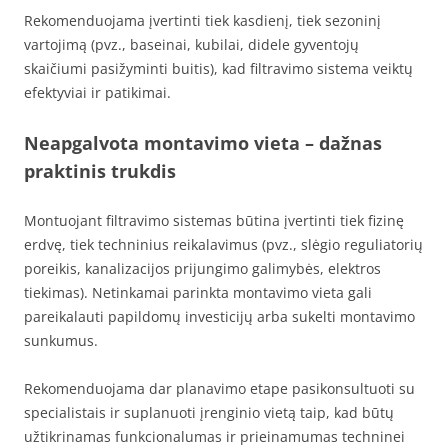
Rekomenduojama įvertinti tiek kasdienį, tiek sezoninį
vartojimą (pvz., baseinai, kubilai, didele gyventojų
skaičiumi pasižyminti buitis), kad filtravimo sistema veiktų
efektyviai ir patikimai.
Neapgalvota montavimo vieta – dažnas
praktinis trukdis
Montuojant filtravimo sistemas būtina įvertinti tiek fizinę
erdvę, tiek techninius reikalavimus (pvz., slėgio reguliatorių
poreikis, kanalizacijos prijungimo galimybės, elektros
tiekimas). Netinkamai parinkta montavimo vieta gali
pareikalauti papildomų investicijų arba sukelti montavimo
sunkumus.
Rekomenduojama dar planavimo etape pasikonsultuoti su
specialistais ir suplanuoti įrenginio vietą taip, kad būtų
užtikrinamas funkcionalumas ir prieinamumas techninei