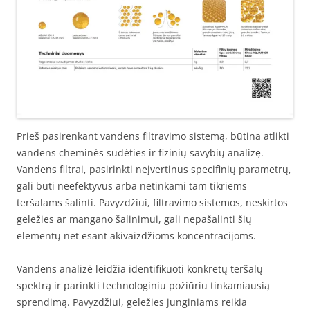
Prieš pasirenkant vandens filtravimo sistemą, būtina atlikti
vandens cheminės sudėties ir fizinių savybių analizę.
Vandens filtrai, pasirinkti neįvertinus specifinių parametrų,
gali būti neefektyvūs arba netinkami tam tikriems
teršalams šalinti. Pavyzdžiui, filtravimo sistemos, neskirtos
geležies ar mangano šalinimui, gali nepašalinti šių
elementų net esant akivaizdžioms koncentracijoms.
Vandens analizė leidžia identifikuoti konkretų teršalų
spektrą ir parinkti technologiniu požiūriu tinkamiausią
sprendimą. Pavyzdžiui, geležies junginiams reikia