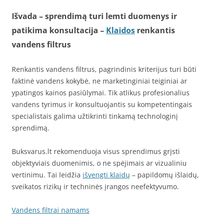
Išvada – sprendimą turi lemti duomenys ir
patikima konsultacija –
Klaidos
renkantis
vandens filtrus
Renkantis vandens filtrus, pagrindinis kriterijus turi būti
faktinė vandens kokybė, ne marketinginiai teiginiai ar
ypatingos kainos pasiūlymai. Tik atlikus profesionalius
vandens tyrimus ir konsultuojantis su kompetentingais
specialistais galima užtikrinti tinkamą technologinį
sprendimą.
Buksvarus.lt rekomenduoja visus sprendimus grįsti
objektyviais duomenimis, o ne spėjimais ar vizualiniu
vertinimu. Tai leidžia
išvengti klaidų
– papildomų išlaidų,
sveikatos rizikų ir techninės įrangos neefektyvumo.
Vandens filtrai namams