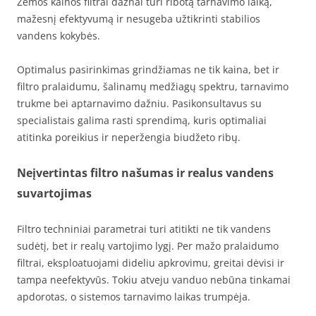
Žemos kainos filtrai dažnai turi ribotą tarnavimo laiką,
mažesnį efektyvumą ir nesugeba užtikrinti stabilios
vandens kokybės.
Optimalus pasirinkimas grindžiamas ne tik kaina, bet ir
filtro pralaidumu, šalinamų medžiagų spektru, tarnavimo
trukme bei aptarnavimo dažniu. Pasikonsultavus su
specialistais galima rasti sprendimą, kuris optimaliai
atitinka poreikius ir neperžengia biudžeto ribų.
Neįvertintas filtro našumas ir realus vandens
suvartojimas
Filtro techniniai parametrai turi atitikti ne tik vandens
sudėtį, bet ir realų vartojimo lygį. Per mažo pralaidumo
filtrai, eksploatuojami dideliu apkrovimu, greitai dėvisi ir
tampa neefektyvūs. Tokiu atveju vanduo nebūna tinkamai
apdorotas, o sistemos tarnavimo laikas trumpėja.