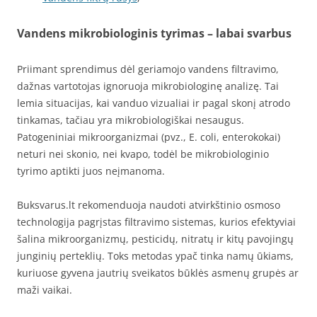
Vandens mikrobiologinis tyrimas – labai svarbus
Priimant sprendimus dėl geriamojo vandens filtravimo,
dažnas vartotojas ignoruoja mikrobiologinę analizę. Tai
lemia situacijas, kai vanduo vizualiai ir pagal skonį atrodo
tinkamas, tačiau yra mikrobiologiškai nesaugus.
Patogeniniai mikroorganizmai (pvz., E. coli, enterokokai)
neturi nei skonio, nei kvapo, todėl be mikrobiologinio
tyrimo aptikti juos neįmanoma.
Buksvarus.lt rekomenduoja naudoti atvirkštinio osmoso
technologija pagrįstas filtravimo sistemas, kurios efektyviai
šalina mikroorganizmų, pesticidų, nitratų ir kitų pavojingų
junginių perteklių. Toks metodas ypač tinka namų ūkiams,
kuriuose gyvena jautrių sveikatos būklės asmenų grupės ar
maži vaikai.