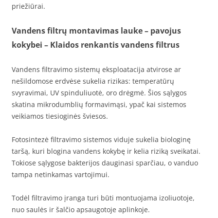
priežiūrai.
Vandens filtrų montavimas lauke – pavojus
kokybei – Klaidos renkantis vandens filtrus
Vandens filtravimo sistemų eksploatacija atvirose ar
nešildomose erdvėse sukelia rizikas: temperatūrų
svyravimai, UV spinduliuotė, oro drėgmė. Šios sąlygos
skatina mikrodumblių formavimąsi, ypač kai sistemos
veikiamos tiesioginės šviesos.
Fotosintezė filtravimo sistemos viduje sukelia biologinę
taršą, kuri blogina vandens kokybę ir kelia riziką sveikatai.
Tokiose sąlygose bakterijos dauginasi sparčiau, o vanduo
tampa netinkamas vartojimui.
Todėl filtravimo įranga turi būti montuojama izoliuotoje,
nuo saulės ir šalčio apsaugotoje aplinkoje.