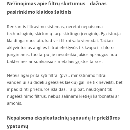
Nežinojimas apie filtrų skirtumus – dažnas
pasirinkimo klaidos šaltinis
Renkantis filtravimo sistemas, neretai nepaisoma
technologinių skirtumų tarp skirtingų įrenginių. Egzistuoja
klaidinga nuostata, kad visi filtrai valo vienodai. Tačiau
aktyvintosios anglies filtrai efektyvūs tik kvapo ir chloro
junginiams, tuo tarpu jie nesuteikia jokios apsaugos nuo
bakterinės ar sunkiaisiais metalais grįstos taršos.
Neteisingai pritaikyti filtrai (pvz., minkštinimo filtrai
vandeniui su dideliu geležies kiekiu) gali ne tik neveikti, bet
ir padidinti priežiūros išlaidas. Taip pat, naudojant tik
nugeležinimo filtrus, nebus šalinami kietieji karbonatai ar
amonis.
Nepaisoma eksploatacinių sąnaudų ir priežiūros
ypatumų