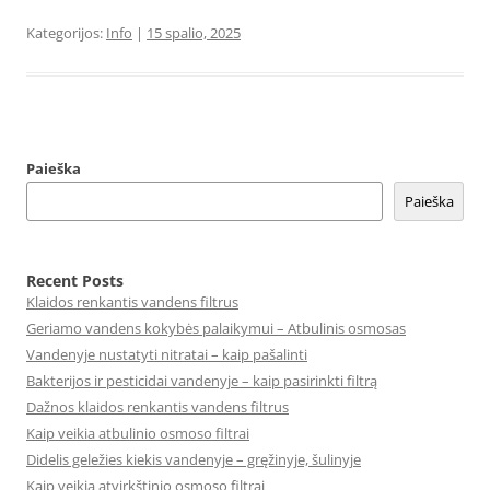
Kategorijos:
Info
|
15 spalio, 2025
Paieška
Paieška
Recent Posts
Klaidos renkantis vandens filtrus
Geriamo vandens kokybės palaikymui – Atbulinis osmosas
Vandenyje nustatyti nitratai – kaip pašalinti
Bakterijos ir pesticidai vandenyje – kaip pasirinkti filtrą
Dažnos klaidos renkantis vandens filtrus
Kaip veikia atbulinio osmoso filtrai
Didelis geležies kiekis vandenyje – gręžinyje, šulinyje
Kaip veikia atvirkštinio osmoso filtrai