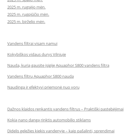
2025 m. rugsėjo mėn.
2025 m. rugpjūčio mėn.
2025 m. birželio mėn.
Vandens filtrai visam namui
Kokybiškos vidaus durys Vilniuje
Nauda, kurią gausite įsigiję Aquaphor S800 vandens filtrą
Vandens filtrų Aquaphor S800 nauda
Naudinga ir efektyvi priemonė nuo vorų
Dažnos klaidos renkantis vandens filtrus – Praktiški pastebėjimai
Kokią nano dangą rinktis automobilio stiklams
Didelis geležies kiekis vandenyje – kaip pašalinti, sprendimai