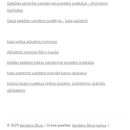
Geležies perviršio vandenyje poveikis sveikatai – žmonėms,
technikai
Daug geležies vandens sudėtyje – kaip pašalinti
Kaip veikia atbulinis osmosas
Atbulinio osmoso filtrų nauda
Didelio geležies kiekio vandenyje poveikis sveikatai
Kaip pagerinti vandens kokybę kavos aparatui
Kokius lauko tualetus rinktis sodams, sodyboms, statybų
aikštelėms
© 2025
Vandens filtrai
| Greita paieška:
Vandens filtrai namui
|