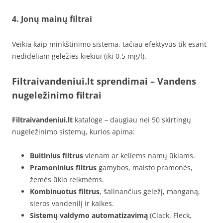
4.
Jonų mainų filtrai
Veikia kaip minkštinimo sistema, tačiau efektyvūs tik esant
nedideliam geležies kiekiui (iki 0,5 mg/l).
Filtraivandeniui.lt sprendimai – Vandens
nugeležinimo filtrai
Filtraivandeniui.lt
kataloge – daugiau nei 50 skirtingų
nugeležinimo sistemų, kurios apima:
Buitinius filtrus
vienam ar keliems namų ūkiams.
Pramoninius filtrus
gamybos, maisto pramonės,
žemės ūkio reikmėms.
Kombinuotus filtrus
, šalinančius geležį, manganą,
sieros vandenilį ir kalkes.
Sistemų valdymo automatizavimą
(Clack, Fleck,