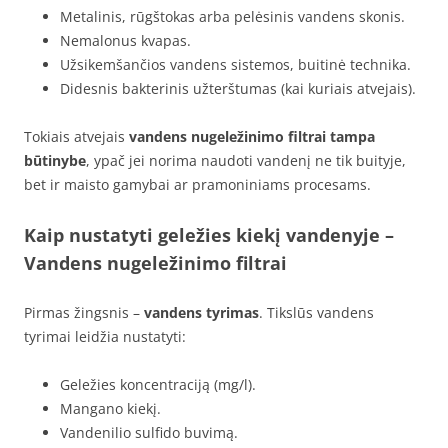
Metalinis, rūgštokas arba pelėsinis vandens skonis.
Nemalonus kvapas.
Užsikemšančios vandens sistemos, buitinė technika.
Didesnis bakterinis užterštumas (kai kuriais atvejais).
Tokiais atvejais
vandens nugeležinimo filtrai tampa
būtinybe
, ypač jei norima naudoti vandenį ne tik buityje,
bet ir maisto gamybai ar pramoniniams procesams.
Kaip nustatyti geležies kiekį vandenyje –
Vandens nugeležinimo filtrai
Pirmas žingsnis –
vandens tyrimas
. Tikslūs vandens
tyrimai leidžia nustatyti:
Geležies koncentraciją (mg/l).
Mangano kiekį.
Vandenilio sulfido buvimą.