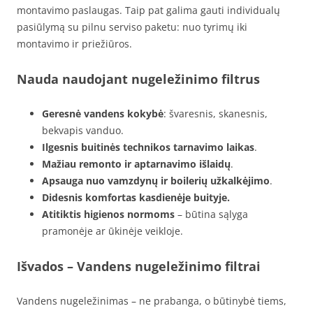
montavimo paslaugas. Taip pat galima gauti individualų
pasiūlymą su pilnu serviso paketu: nuo tyrimų iki
montavimo ir priežiūros.
Nauda naudojant nugeležinimo filtrus
Geresnė vandens kokybė
: švaresnis, skanesnis,
bekvapis vanduo.
Ilgesnis buitinės technikos tarnavimo laikas
.
Mažiau remonto ir aptarnavimo išlaidų
.
Apsauga nuo vamzdynų ir boilerių užkalkėjimo
.
Didesnis komfortas kasdienėje buityje.
Atitiktis higienos normoms
– būtina sąlyga
pramonėje ar ūkinėje veikloje.
Išvados – Vandens nugeležinimo filtrai
Vandens nugeležinimas – ne prabanga, o būtinybė tiems,