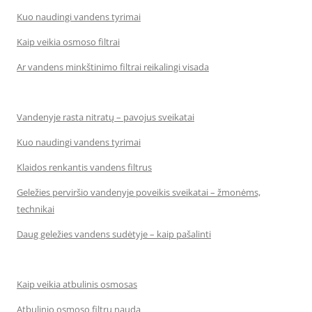
Kuo naudingi vandens tyrimai
Kaip veikia osmoso filtrai
Ar vandens minkštinimo filtrai reikalingi visada
Vandenyje rasta nitratų – pavojus sveikatai
Kuo naudingi vandens tyrimai
Klaidos renkantis vandens filtrus
Geležies perviršio vandenyje poveikis sveikatai – žmonėms,
technikai
Daug geležies vandens sudėtyje – kaip pašalinti
Kaip veikia atbulinis osmosas
Atbulinio osmoso filtrų nauda