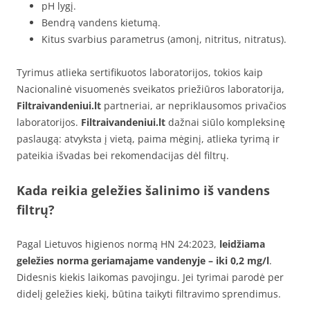
pH lygį.
Bendrą vandens kietumą.
Kitus svarbius parametrus (amonį, nitritus, nitratus).
Tyrimus atlieka sertifikuotos laboratorijos, tokios kaip
Nacionalinė visuomenės sveikatos priežiūros laboratorija,
Filtraivandeniui.lt
partneriai, ar nepriklausomos privačios
laboratorijos.
Filtraivandeniui.lt
dažnai siūlo kompleksinę
paslaugą: atvyksta į vietą, paima mėginį, atlieka tyrimą ir
pateikia išvadas bei rekomendacijas dėl filtrų.
Kada reikia geležies šalinimo iš vandens
filtrų?
Pagal Lietuvos higienos normą HN 24:2023,
leidžiama
geležies norma geriamajame vandenyje – iki 0,2 mg/l
.
Didesnis kiekis laikomas pavojingu. Jei tyrimai parodė per
didelį geležies kiekį, būtina taikyti filtravimo sprendimus.