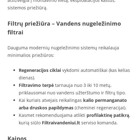
atsižvelgia į montavimo vietą, eksploatacijos kaštus,
sistemos priežiūrą.
Filtrų priežiūra – Vandens nugeležinimo
filtrai
Dauguma modernių nugeležinimo sistemų reikalauja
minimalios priežiūros:
Regeneracijos ciklai
vykdomi automatiškai (kas kelias
dienas).
Filtravimo terpė
tarnauja nuo 3 iki 10 metų,
priklausomai nuo vandens užterštumo ir filtrų tipo.
Kai kuriais atvejais reikalingas
kalio permanganato
arba druskos papildymas
(cheminei regeneracijai).
Kasmet rekomenduojama atlikti
profilaktinę patikrą
,
kurią siūlo
Filtraivandeniui.lt
serviso komanda.
Kainos