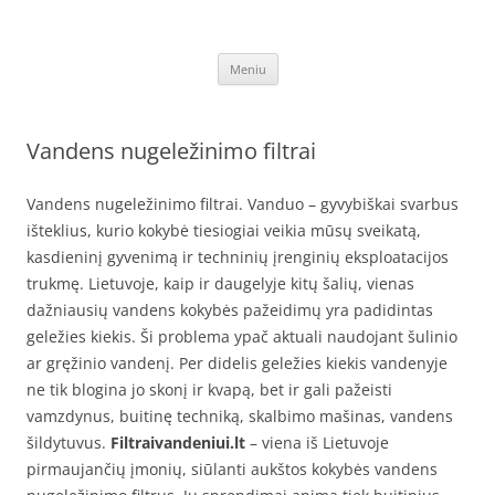
Pereiti
prie
Vandens filtrai
turinio
Vandens filtrai – namui, biurui, pramonei: minkštinimo, nugeležinimo,
atbulinis osmosas, osmoso sistemos, geriamo vandens, po kriaukle –
Meniu
internetu – pigiau, mažesne kaina, akcija
Vandens nugeležinimo filtrai
Vandens nugeležinimo filtrai. Vanduo – gyvybiškai svarbus
išteklius, kurio kokybė tiesiogiai veikia mūsų sveikatą,
kasdieninį gyvenimą ir techninių įrenginių eksploatacijos
trukmę. Lietuvoje, kaip ir daugelyje kitų šalių, vienas
dažniausių vandens kokybės pažeidimų yra padidintas
geležies kiekis. Ši problema ypač aktuali naudojant šulinio
ar gręžinio vandenį. Per didelis geležies kiekis vandenyje
ne tik blogina jo skonį ir kvapą, bet ir gali pažeisti
vamzdynus, buitinę techniką, skalbimo mašinas, vandens
šildytuvus.
Filtraivandeniui.lt
– viena iš Lietuvoje
pirmaujančių įmonių, siūlanti aukštos kokybės vandens