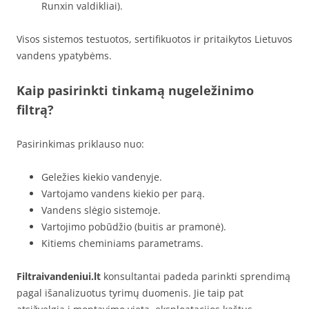
Runxin valdikliai).
Visos sistemos testuotos, sertifikuotos ir pritaikytos Lietuvos
vandens ypatybėms.
Kaip pasirinkti tinkamą nugeležinimo
filtrą?
Pasirinkimas priklauso nuo:
Geležies kiekio vandenyje.
Vartojamo vandens kiekio per parą.
Vandens slėgio sistemoje.
Vartojimo pobūdžio (buitis ar pramonė).
Kitiems cheminiams parametrams.
Filtraivandeniui.lt
konsultantai padeda parinkti sprendimą
pagal išanalizuotus tyrimų duomenis. Jie taip pat