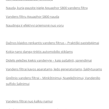
Nauda, kurią gausite įsigiję Aquaphor S800 vandens filtrą
Vandens filtrų Aquaphor S800 nauda
Naudinga ir efektyvi priemonė nuo vorų
Dažnos klaidos renkantis vandens filtrus – Praktiški pastebėjimai
Kokią nano dangą rinktis automobilio stiklams
Didelis geležies kiekis vandenyje – kaip pašalinti, sprendimai
Vandens filtrai kavos aparatams, ledo generatoriams, šaldytuvams
Gręžinio vandens filtrai – Minkštinimui, Nugeležinimui, Vandenilio
sulfido šalinimui
Vandens filtrai nuo kalkių namui