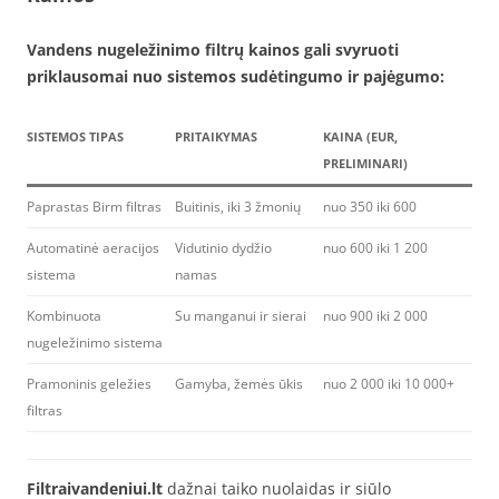
Vandens nugeležinimo filtrų kainos gali svyruoti
priklausomai nuo sistemos sudėtingumo ir pajėgumo:
SISTEMOS TIPAS
PRITAIKYMAS
KAINA (EUR,
PRELIMINARI)
Paprastas Birm filtras
Buitinis, iki 3 žmonių
nuo 350 iki 600
Automatinė aeracijos
Vidutinio dydžio
nuo 600 iki 1 200
sistema
namas
Kombinuota
Su manganui ir sierai
nuo 900 iki 2 000
nugeležinimo sistema
Pramoninis geležies
Gamyba, žemės ūkis
nuo 2 000 iki 10 000+
filtras
Filtraivandeniui.lt
dažnai taiko nuolaidas ir siūlo