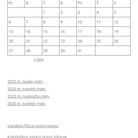
Pr
A
T
K
Pn
Š
S
1
2
3
4
5
6
7
8
9
10
11
12
13
14
15
16
17
18
19
20
21
22
23
24
25
26
27
28
29
30
31
« Spa
2025 m. spalio mėn.
2025 m. rugsėjo mėn.
2025 m. rugpjūčio mėn.
2025 m. birželio mėn.
Vandens filtrai visam namui
Kokybiškos vidaus durys Vilniuje