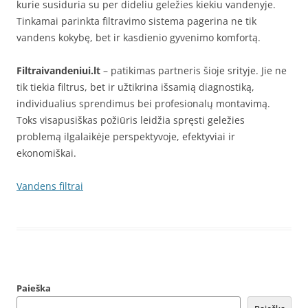
kurie susiduria su per dideliu geležies kiekiu vandenyje.
Tinkamai parinkta filtravimo sistema pagerina ne tik
vandens kokybę, bet ir kasdienio gyvenimo komfortą.
Filtraivandeniui.lt
– patikimas partneris šioje srityje. Jie ne
tik tiekia filtrus, bet ir užtikrina išsamią diagnostiką,
individualius sprendimus bei profesionalų montavimą.
Toks visapusiškas požiūris leidžia spręsti geležies
problemą ilgalaikėje perspektyvoje, efektyviai ir
ekonomiškai.
Vandens filtrai
Paieška