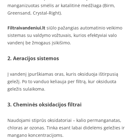
manganizuotas smėlis ar katalitinė medžiaga (Birm,
Greensand, Crystal-Right).
Filtraivandeniui.lt
siūlo pažangias automatinio veikimo
sistemas su valdymo vožtuvais, kurios efektyviai valo
vandenį be žmogaus įsikišimo.
2.
Aeracijos sistemos
Į vandenį įpurškiamas oras, kuris oksiduoja ištirpusią
geležį. Po to vanduo keliauja per filtrą, kur oksiduota
geležis sulaikoma.
3.
Cheminės oksidacijos filtrai
Naudojami stiprūs oksidatoriai – kalio permanganatas,
chloras ar ozonas. Tinka esant labai didelėms geležies ir
mangano koncentracijoms.