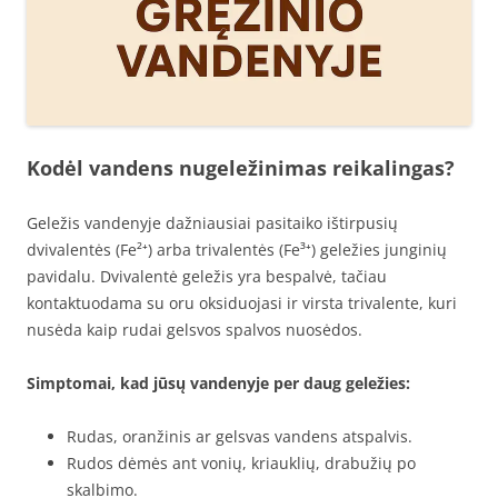
Kodėl vandens nugeležinimas reikalingas?
Geležis vandenyje dažniausiai pasitaiko ištirpusių
dvivalentės (Fe²⁺) arba trivalentės (Fe³⁺) geležies junginių
pavidalu. Dvivalentė geležis yra bespalvė, tačiau
kontaktuodama su oru oksiduojasi ir virsta trivalente, kuri
nusėda kaip rudai gelsvos spalvos nuosėdos.
Simptomai, kad jūsų vandenyje per daug geležies:
Rudas, oranžinis ar gelsvas vandens atspalvis.
Rudos dėmės ant vonių, kriauklių, drabužių po
skalbimo.