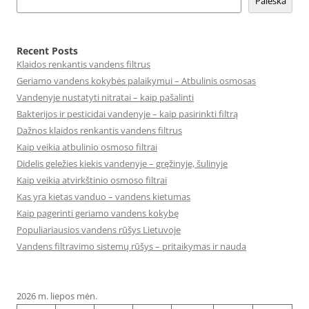
Paieška
Recent Posts
Klaidos renkantis vandens filtrus
Geriamo vandens kokybės palaikymui – Atbulinis osmosas
Vandenyje nustatyti nitratai – kaip pašalinti
Bakterijos ir pesticidai vandenyje – kaip pasirinkti filtrą
Dažnos klaidos renkantis vandens filtrus
Kaip veikia atbulinio osmoso filtrai
Didelis geležies kiekis vandenyje – gręžinyje, šulinyje
Kaip veikia atvirkštinio osmoso filtrai
Kas yra kietas vanduo – vandens kietumas
Kaip pagerinti geriamo vandens kokybę
Populiariausios vandens rūšys Lietuvoje
Vandens filtravimo sistemų rūšys – pritaikymas ir nauda
2026 m. liepos mėn.