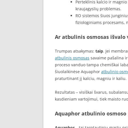
Perteklinis kalcio ir magnio 
kraujagyslių problemas.
RO sistemos šiuos junginiu
fiziologiniams procesams, 
Ar atbulinis osmosas išvalo 
Trumpas atsakymas:
taip
. Jei membra
atbulinis osmosas
savaime pašalina ir 
proceso vanduo tampa chemiškai labai 
šiuolaikinėse Aquaphor
atbulinio osm
praturtinant jį kalciu, magniu ir kaliu.
Rezultatas – visiškai švarus, subalansu
kasdieniam vartojimui, tiek maisto ru
Aquaphor atbulinio osmoso 
Aquaphor
– tai tarptautiniu mastu pr