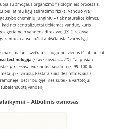
NUGELEŽINIMO FILTRAS
iuoja su žmogaus organizmo fiziologiniais procesais,
u bei lėtinių ligų atsiradimo rizika. Vanduo yra
VANDENS MINKŠTINIMO FILTRAI
ka gausybė cheminių junginių – tiek natūralios kilmės,
a, kad net centralizuotai tiekiamas vanduo, kuris
ungos geriamojo vandens direktyvų (ES Direktyva
arantuoja absoliučiai aukščiausią švaros lygį.
je maksimalaus sveikatos saugumo, vienas iš labiausiai
oso technologija
(
reverse osmosis, RO
). Tai pusiau
tas procesas, leidžiantis pašalinti iki 99–100 %
talų iki virusų. Pastaraisiais dešimtmečiais ši
pramonėje, bet ir buityje, nes suteikia vartotojui
ir subalansuotą vandenį.
laikymui – Atbulinis osmosas