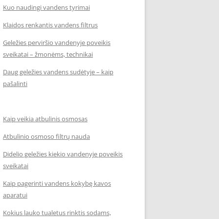
Kuo naudingi vandens tyrimai
Klaidos renkantis vandens filtrus
Geležies perviršio vandenyje poveikis
sveikatai – žmonėms, technikai
Daug geležies vandens sudėtyje – kaip
pašalinti
Kaip veikia atbulinis osmosas
Atbulinio osmoso filtrų nauda
Didelio geležies kiekio vandenyje poveikis
sveikatai
Kaip pagerinti vandens kokybę kavos
aparatui
Kokius lauko tualetus rinktis sodams,