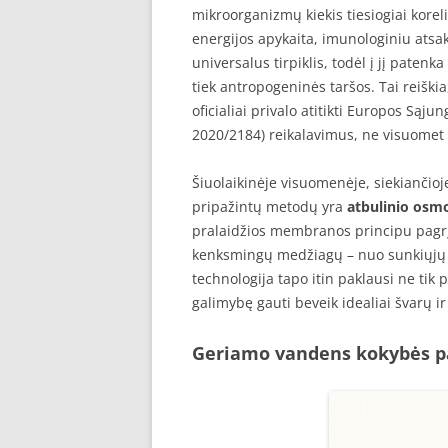
mikroorganizmų kiekis tiesiogiai korel
energijos apykaita, imunologiniu atsak
universalus tirpiklis, todėl į jį paten
tiek antropogeninės taršos. Tai reiški
oficialiai privalo atitikti Europos Sąj
2020/2184) reikalavimus, ne visuomet g
Šiuolaikinėje visuomenėje, siekiančio
pripažintų metodų yra
atbulinio osm
pralaidžios membranos principu pagrįs
kenksmingų medžiagų – nuo sunkiųjų me
technologija tapo itin paklausi ne tik 
galimybę gauti beveik idealiai švarų 
Geriamo vandens kokybės pa