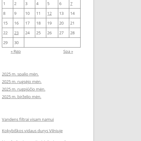
1
2
3
4
5
6
7
8
9
10
11
12
13
14
15
16
17
18
19
20
21
22
23
24
25
26
27
28
29
30
« Rgp
Spa »
2025 m. spalio mėn.
2025 m. rugsėjo mėn.
2025 m. rugpjūčio mėn.
2025 m. birželio mėn.
Vandens filtrai visam namui
Kokybiškos vidaus durys Vilniuje