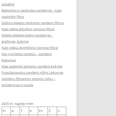
pašalinti
Bakterijos ir pesticidai vandenyje – kaip
pasirinkti filtrą
Dažnos klaidos renkantis vandens filtrus
Kaip veikia atbulinio osmoso filtrai
Didelis geležies kiekis vandenyje –
gręžinyje, šulinyje
Kaip veikia atvirkštinio osmoso filtrai
Kas yra kietas vanduo – vandens
kietumas
Kaip pagerinti geriamo vandens kokybę
Populiariausios vandens rūšys Lietuvoje
Vandens filtravimo sistemų rūšys –
pritaikymas ir nauda
2025 m. rugsėjo mėn.
Pr
A
T
K
Pn
Š
S