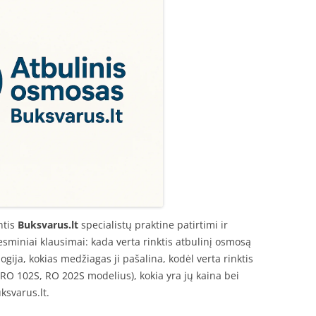
ntis
Buksvarus.lt
specialistų praktine patirtimi ir
esminiai klausimai: kada verta rinktis atbulinį osmosą
ogija, kokias medžiagas ji pašalina, kodėl verta rinktis
O 102S, RO 202S modelius), kokia yra jų kaina bei
ksvarus.lt.