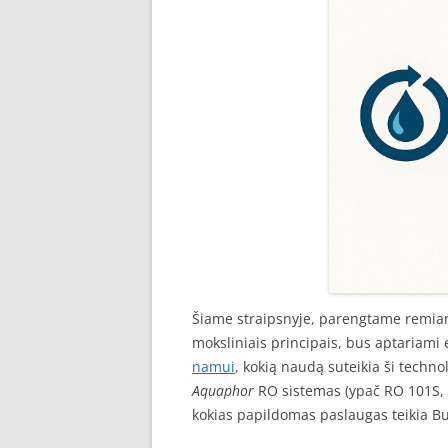
Šiame straipsnyje, parengtame remia
moksliniais principais, bus aptariami 
namui
, kokią naudą suteikia ši technol
Aquaphor
RO sistemas (ypač RO 101S, R
kokias papildomas paslaugas teikia Bu