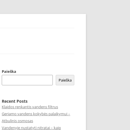
dens, po kriaukle – internetu – pigiau, mažesne kaina, akcija
Paieška
Paieška
Recent Posts
Klaidos renkantis vandens filtrus
Geriamo vandens kokybės palaikymui –
Atbulinis osmosas
Vandenyje nustatyti nitratai – kaip