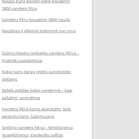
Nauda, kurią gausite įsigiję Aquaphor
S800 vandens filtrą
Vandens filtrų Aquaphor S800 nauda
Naudinga ir efektyvi priemonė nuo vorų
Dažnos klaidos renkantis vandens filtrus –
Praktiški pastebėjimai
Kokią nano dangą rinktis automobilio
stiklams
Didelis geležies kiekis vandenyje – kaip
pašalinti, sprendimai
Vandens filtrai kavos aparatams, ledo
generatoriams, šaldytuvams
Gręžinio vandens filtrai – Minkštinimui,
Nugeležinimui, Vandenilio sulfido