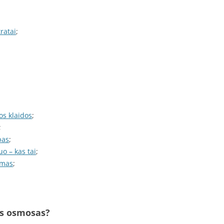
ratai
;
os klaidos
;
;
pas
;
o – kas tai
;
imas
;
is osmosas?