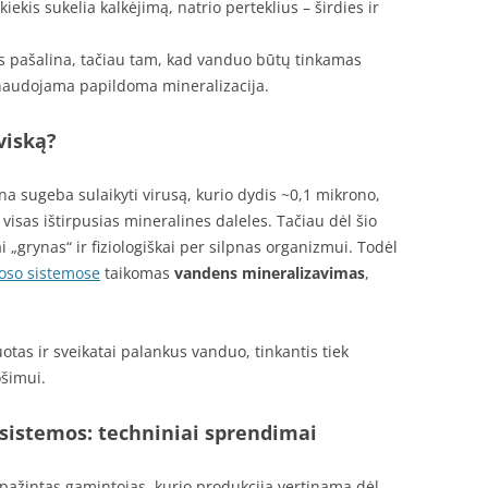
kiekis sukelia kalkėjimą, natrio perteklius – širdies ir
s pašalina, tačiau tam, kad vanduo būtų tinkamas
naudojama papildoma mineralizacija.
viską?
na sugeba sulaikyti virusą, kurio dydis ~0,1 mikrono,
visas ištirpusias mineralines daleles. Tačiau dėl šio
„grynas“ ir fiziologiškai per silpnas organizmui. Todėl
oso sistemose
taikomas
vandens mineralizavimas
,
otas ir sveikatai palankus vanduo, tinkantis tiek
ošimui.
sistemos: techniniai sprendimai
ipažintas gamintojas, kurio produkcija vertinama dėl