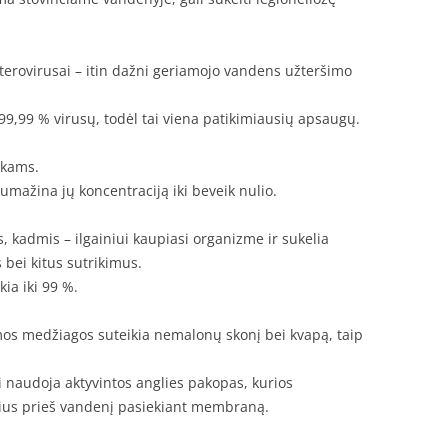
nterovirusai – itin dažni geriamojo vandens užteršimo
9,99 % virusų, todėl tai viena patikimiausių apsaugų.
ikams.
sumažina jų koncentraciją iki beveik nulio.
s, kadmis – ilgainiui kaupiasi organizme ir sukelia
 bei kitus sutrikimus.
ia iki 99 %.
mos medžiagos suteikia nemalonų skonį bei kvapą, taip
 naudoja aktyvintos anglies pakopas, kurios
nius prieš vandenį pasiekiant membraną.