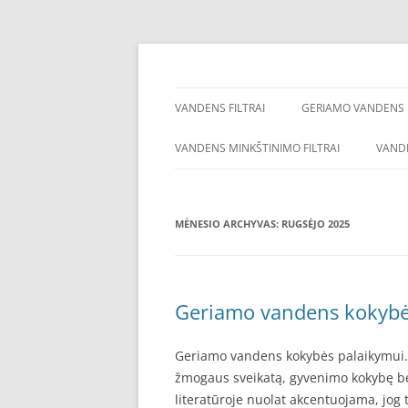
Pereiti
prie
turinio
Vandens filtrai – namui, biurui, pramonei:
Vandens filtrai
VANDENS FILTRAI
GERIAMO VANDENS F
VANDENS MINKŠTINIMO FILTRAI
VANDE
MĖNESIO ARCHYVAS:
RUGSĖJO 2025
Geriamo vandens kokybės
Geriamo vandens kokybės palaikymui
žmogaus sveikatą, gyvenimo kokybę bei
literatūroje nuolat akcentuojama, jog