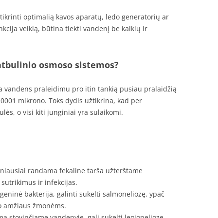
tikrinti optimalią kavos aparatų, ledo generatorių ar
cija veiklą, būtina tiekti vandenį be kalkių ir
atbulinio osmoso sistemos?
a vandens praleidimu pro itin tankią pusiau pralaidžią
0001 mikrono. Toks dydis užtikrina, kad per
, o visi kiti junginiai yra sulaikomi.
niausiai randama fekaline tarša užterštame
sutrikimus ir infekcijas.
eninė bakterija, galinti sukelti salmoneliozę, ypač
vo amžiaus žmonėms.
a stovinčiame vandenyje, gali sukelti legioneliozę