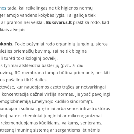
mos
tada, kai reikalingas ne tik higienos normų
geriamojo vandens kokybės lygis. Tai galioja tiek
 ar pramoninei veiklai.
Buksvarus.lt
praktika rodo, kad
iais atvejais:
konis.
Tokie požymiai rodo organinių junginių, sieros
eležies priemaišų buvimą. Tai ne tik blogina
i turėti toksikologinį poveikį.
 tyrimai atskleidžia bakterijų (pvz.,
E. coli
,
 buvimą, RO membrana tampa būtina priemonė, nes kiti
s pašalina tik iš dalies.
tovėse, kur naudojamos azoto trąšos ar netvarkingai
 koncentracija dažnai viršija normas. Jie ypač pavojingi
hemoglobinemiją („mėlynojo kūdikio sindromą“).
naudojami šuliniai, gręžiniai arba senos infrastruktūros
ndenį pateks cheminiai junginiai ar mikroorganizmai.
rekomenduojamas kūdikiams, vaikams, senjorams,
utresnę imuninę sistemą ar sergantiems lėtinėmis