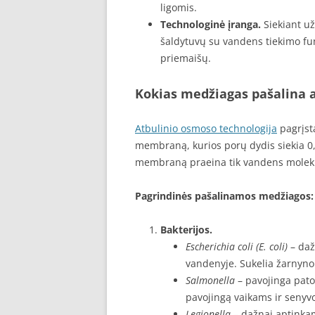
ligomis.
Technologinė įranga.
Siekiant už
šaldytuvų su vandens tiekimo funk
priemaišų.
Kokias medžiagas pašalina 
Atbulinio osmoso technologija
pagrįst
membraną, kurios porų dydis siekia 0,
membraną praeina tik vandens molekulės
Pagrindinės pašalinamos medžiagos:
Bakterijos.
Escherichia coli (E. coli)
– daž
vandenyje. Sukelia žarnyno 
Salmonella
– pavojinga patog
pavojingą vaikams ir seny
Legionella
– dažnai aptinkam