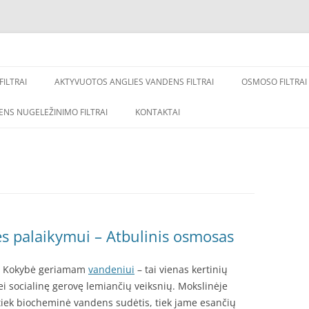
 minkštinimo, nugeležinimo, atbulinis osmosas, osmoso sistemos, geriamo van
ILTRAI
AKTYVUOTOS ANGLIES VANDENS FILTRAI
OSMOSO FILTRAI
NS NUGELEŽINIMO FILTRAI
KONTAKTAI
VANDENS FILTRAI
VANDENS FILTRAI NAMUI
VANDENS FILTRAI
VANDENS FILTRAI
 palaikymui – Atbulinis osmosas
VANDENS FILTRAI NAMUI
. Kokybė geriamam
vandeniui
– tai vienas kertinių
GERIAMO VANDENS FILTRAI
 socialinę gerovę lemiančių veiksnių. Mokslinėje
 tiek biocheminė vandens sudėtis, tiek jame esančių