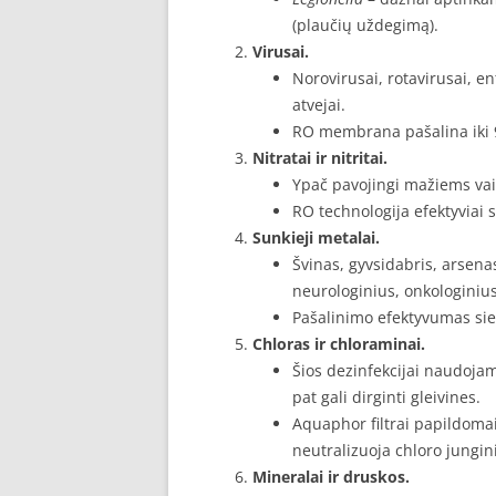
(plaučių uždegimą).
Virusai.
Norovirusai, rotavirusai, e
atvejai.
RO membrana pašalina iki 9
Nitratai ir nitritai.
Ypač pavojingi mažiems va
RO technologija efektyviai 
Sunkieji metalai.
Švinas, gyvsidabris, arsena
neurologinius, onkologinius
Pašalinimo efektyvumas siek
Chloras ir chloraminai.
Šios dezinfekcijai naudoja
pat gali dirginti gleivines.
Aquaphor filtrai papildomai
neutralizuoja chloro jungi
Mineralai ir druskos.