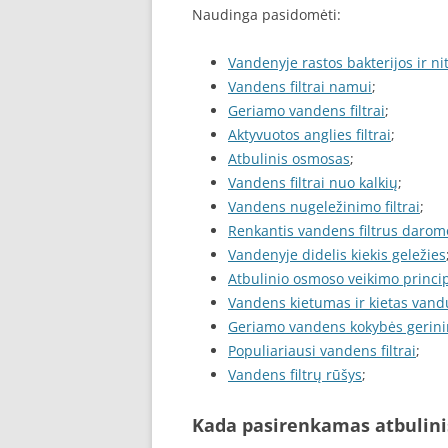
Naudinga pasidomėti:
Vandenyje rastos bakterijos ir nit
Vandens filtrai namui
;
Geriamo vandens filtrai
;
Aktyvuotos anglies filtrai
;
Atbulinis osmosas
;
Vandens filtrai nuo kalkių
;
Vandens nugeležinimo filtrai
;
Renkantis vandens filtrus darom
Vandenyje didelis kiekis geležies
Atbulinio osmoso veikimo princi
Vandens kietumas ir kietas vandu
Geriamo vandens kokybės gerin
Populiariausi vandens filtrai
;
Vandens filtrų rūšys
;
Kada pasirenkamas atbulin