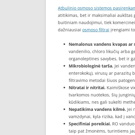
Atbulinio osmoso sistemos pasirenka
atitikimas, bet ir maksimaliai aukštas 
buitiniam naudojimui, tiek komercinei
dažniausiai
osmoso filtrai
įrengiami tok
Nemalonus vandens kvapas ar s
vandenilio, chloro likučių arba g
organoleptines savybes, bet ir gal
Mikrobiologinė tarša.
Jei vandens
enterokokų), virusų ar parazitų
filtravimo metodai šiuos patogenu
Nitratai ir nitritai.
Kaimiškose vie
tvarkomos nuotekos, šių junginių
kūdikiams, nes gali sukelti met
Nepatikima vandens kilmė.
Jei 
vamzdynai, kyla rizika, kad į va
Specifiniai poreikiai.
RO vanduo 
taip pat žmonėms, turintiems ja