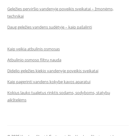
Geležies perviršio vandenyje poveikis sveikatai – žmonėms,
technikai
Daug geležies vandens sudėtyje – kaip pašalinti
Kaip veikia atbulinis osmosas
Atbulinio osmoso filtrų nauda
Didelio geležies kiekio vandenyje poveikis sveikatai
Kaip pagerinti vandens kokybę kavos aparatui
Kokius lauko tualetus rinktis sodams, sodyboms, statybų
aikštelėms