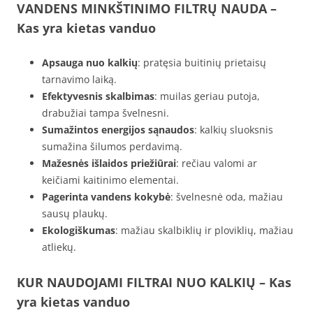
VANDENS MINKŠTINIMO FILTRŲ NAUDA –
Kas yra kietas vanduo
Apsauga nuo kalkių
: pratęsia buitinių prietaisų
tarnavimo laiką.
Efektyvesnis skalbimas
: muilas geriau putoja,
drabužiai tampa švelnesni.
Sumažintos energijos sąnaudos
: kalkių sluoksnis
sumažina šilumos perdavimą.
Mažesnės išlaidos priežiūrai
: rečiau valomi ar
keičiami kaitinimo elementai.
Pagerinta vandens kokybė
: švelnesnė oda, mažiau
sausų plaukų.
Ekologiškumas
: mažiau skalbiklių ir ploviklių, mažiau
atliekų.
KUR NAUDOJAMI FILTRAI NUO KALKIŲ – Kas
yra kietas vanduo