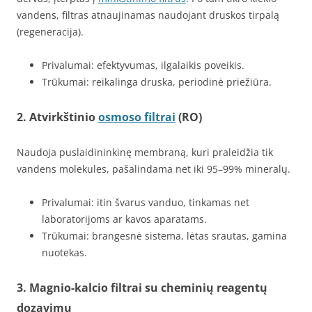
vandens, filtras atnaujinamas naudojant druskos tirpalą
(regeneracija).
Privalumai: efektyvumas, ilgalaikis poveikis.
Trūkumai: reikalinga druska, periodinė priežiūra.
2.
Atvirkštinio
osmoso filtrai
(RO)
Naudoja puslaidininkinę membraną, kuri praleidžia tik
vandens molekules, pašalindama net iki 95–99% mineralų.
Privalumai: itin švarus vanduo, tinkamas net
laboratorijoms ar kavos aparatams.
Trūkumai: brangesnė sistema, lėtas srautas, gamina
nuotekas.
3.
Magnio-kalcio filtrai su cheminių reagentų
dozavimu