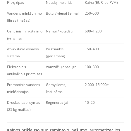
Filtrų tipas
Naudojimo sritis
Kaina (EUR, be PVM)
Vandens minkštinimo
Butui / vienai šeimai
250–500
filtras (mažas)
Centrinis minkštinimo
Namui / kotedžui
600–1 200
įrenginys
Atvirkštinio osmoso
Po kriaukle
150–400
sistema
(geriamam)
Elektroninis
Vamzdžių apsaugai
100–300
antikalkinis prietaisas
Pramoninis vandens
Gamykloms,
2 000–15 000+
minkštintojas
katilinėms
Druskos papildymas
Regeneracijai
10–20
(25 kg maišas)
Kainos priklauso nuo gamintojo, našumo, automatizacijos