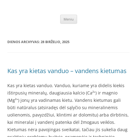
Pereiti
prie
Vandens filtrai
turinio
Vandens filtrai – namui, biurui, pramonei: minkštinimo, nugeležinimo,
atbulinis osmosas, osmoso sistemos, geriamo vandens, po kriaukle –
Meniu
internetu – pigiau, mažesne kaina, akcija
DIENOS ARCHYVAS:
28 BIRŽELIO, 2025
Kas yra kietas vanduo – vandens kietumas
Kas yra kietas vanduo. Vanduo, kuriame yra didelis kiekis
ištirpusių mineralų, daugiausia kalcio (Ca²⁺) ir magnio
(Mg²⁺) jonų yra vadinamas kietu. Vandens kietumas gali
būti natūralus (atsiradęs dėl sąlyčio su mineralinėmis
uolienomis, pavyzdžiui, klintimi ar dolomitu) arba dirbtinis,
kai mineralai į vandenį patenka dėl žmogaus veiklos.
Kietumas nėra pavojingas sveikatai, tačiau jis sukelia daug
praktinių problemų buityje, pramonėje ir techninėje