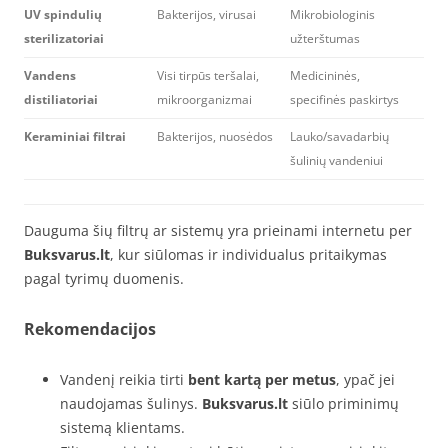
UV spindulių
Bakterijos, virusai
Mikrobiologinis
sterilizatoriai
užterštumas
Vandens
Visi tirpūs teršalai,
Medicininės,
distiliatoriai
mikroorganizmai
specifinės paskirtys
Keraminiai filtrai
Bakterijos, nuosėdos
Lauko/savadarbių
šulinių vandeniui
Dauguma šių filtrų ar sistemų yra prieinami internetu per
Buksvarus.lt
, kur siūlomas ir individualus pritaikymas
pagal tyrimų duomenis.
Rekomendacijos
Vandenį reikia tirti
bent kartą per metus
, ypač jei
naudojamas šulinys.
Buksvarus.lt
siūlo priminimų
sistemą klientams.