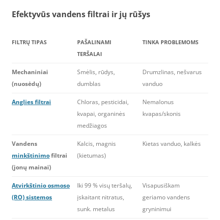
Efektyvūs vandens filtrai ir jų rūšys
FILTRŲ TIPAS
PAŠALINAMI
TINKA PROBLEMOMS
TERŠALAI
Mechaniniai
Smėlis, rūdys,
Drumzlinas, nešvarus
(nuosėdų)
dumblas
vanduo
Anglies filtrai
Chloras, pesticidai,
Nemalonus
kvapai, organinės
kvapas/skonis
medžiagos
Vandens
Kalcis, magnis
Kietas vanduo, kalkės
minkštinimo
filtrai
(kietumas)
(jonų mainai)
Atvirkštinio osmoso
Iki 99 % visų teršalų,
Visapusiškam
(RO) sistemos
įskaitant nitratus,
geriamo vandens
sunk. metalus
gryninimui