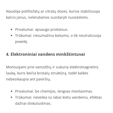
Naudoja polifosfatų ar citratų dozes, kurios stabilizuoja
kalcio jonus, neleisdamos susidaryti nuosėdoms.
Privalumai: apsaugo prietaisus.
Trūkumai: nesumažina kietumo, o tik neutralizuoja
poveikį.
4.
Elektroniniai vandens minkštintuvai
Montuojami prie vamzdžių ir sukuria elektromagnetinį
lauką, kuris keičia kristalų struktūrą, todėl kalkės
nebesikaupia ant paviršių.
Privalumai: be chemijos, lengvas montavimas.
Trūkumai: neveikia su labai kietu vandeniu, efektas
dažnai diskutuotinas.