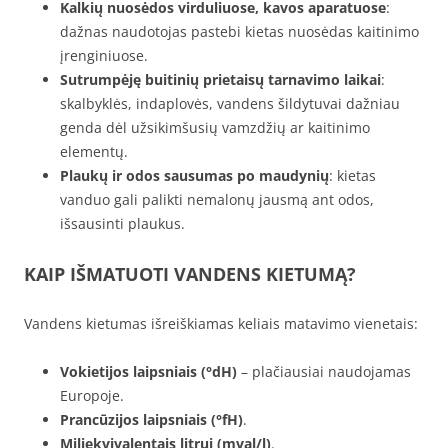
Kalkių nuosėdos virduliuose, kavos aparatuose
:
dažnas naudotojas pastebi kietas nuosėdas kaitinimo
įrenginiuose.
Sutrumpėję buitinių prietaisų tarnavimo laikai
:
skalbyklės, indaplovės, vandens šildytuvai dažniau
genda dėl užsikimšusių vamzdžių ar kaitinimo
elementų.
Plaukų ir odos sausumas po maudynių
: kietas
vanduo gali palikti nemalonų jausmą ant odos,
išsausinti plaukus.
KAIP IŠMATUOTI VANDENS KIETUMĄ?
Vandens kietumas išreiškiamas keliais matavimo vienetais:
Vokietijos laipsniais (°dH)
– plačiausiai naudojamas
Europoje.
Prancūzijos laipsniais (°fH)
.
Miliekvivalentais litrui (mval/l)
.