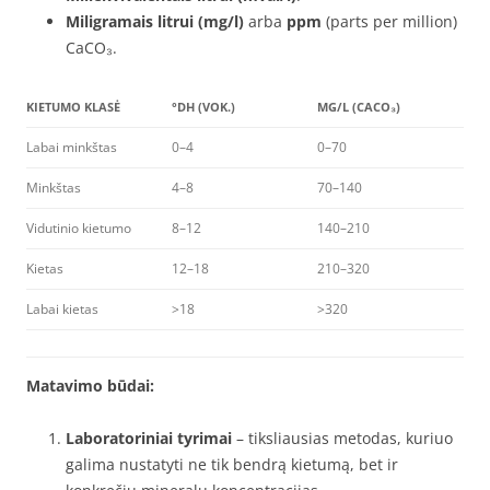
Miligramais litrui (mg/l)
arba
ppm
(parts per million)
CaCO₃.
KIETUMO KLASĖ
°DH (VOK.)
MG/L (CACO₃)
Labai minkštas
0–4
0–70
Minkštas
4–8
70–140
Vidutinio kietumo
8–12
140–210
Kietas
12–18
210–320
Labai kietas
>18
>320
Matavimo būdai:
Laboratoriniai tyrimai
– tiksliausias metodas, kuriuo
galima nustatyti ne tik bendrą kietumą, bet ir