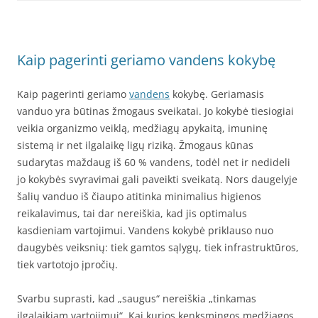
Kaip pagerinti geriamo vandens kokybę
Kaip pagerinti geriamo
vandens
kokybę. Geriamasis
vanduo yra būtinas žmogaus sveikatai. Jo kokybė tiesiogiai
veikia organizmo veiklą, medžiagų apykaitą, imuninę
sistemą ir net ilgalaikę ligų riziką. Žmogaus kūnas
sudarytas maždaug iš 60 % vandens, todėl net ir nedideli
jo kokybės svyravimai gali paveikti sveikatą. Nors daugelyje
šalių vanduo iš čiaupo atitinka minimalius higienos
reikalavimus, tai dar nereiškia, kad jis optimalus
kasdieniam vartojimui. Vandens kokybė priklauso nuo
daugybės veiksnių: tiek gamtos sąlygų, tiek infrastruktūros,
tiek vartotojo įpročių.
Svarbu suprasti, kad „saugus“ nereiškia „tinkamas
ilgalaikiam vartojimui“. Kai kurios kenksmingos medžiagos,