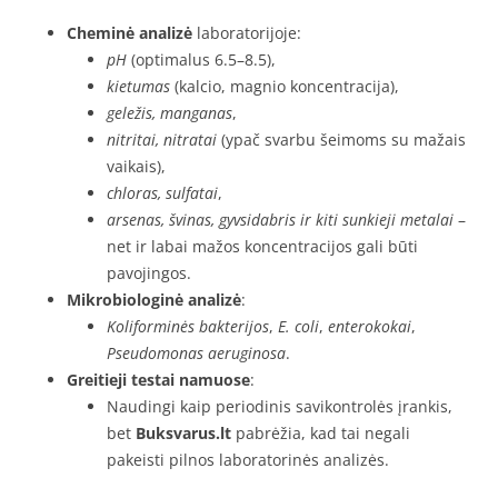
Cheminė analizė
laboratorijoje:
pH
(optimalus 6.5–8.5),
kietumas
(kalcio, magnio koncentracija),
geležis, manganas
,
nitritai, nitratai
(ypač svarbu šeimoms su mažais
vaikais),
chloras, sulfatai
,
arsenas, švinas, gyvsidabris ir kiti sunkieji metalai
–
net ir labai mažos koncentracijos gali būti
pavojingos.
Mikrobiologinė analizė
:
Koliforminės bakterijos
,
E. coli
,
enterokokai
,
Pseudomonas aeruginosa
.
Greitieji testai namuose
:
Naudingi kaip periodinis savikontrolės įrankis,
bet
Buksvarus.lt
pabrėžia, kad tai negali
pakeisti pilnos laboratorinės analizės.