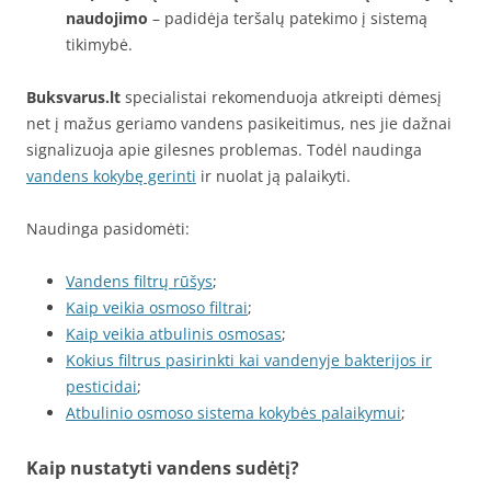
naudojimo
– padidėja teršalų patekimo į sistemą
tikimybė.
Buksvarus.lt
specialistai rekomenduoja atkreipti dėmesį
net į mažus geriamo vandens pasikeitimus, nes jie dažnai
signalizuoja apie gilesnes problemas. Todėl naudinga
vandens kokybę gerinti
ir nuolat ją palaikyti.
Naudinga pasidomėti:
Vandens filtrų rūšys
;
Kaip veikia osmoso filtrai
;
Kaip veikia atbulinis osmosas
;
Kokius filtrus pasirinkti kai vandenyje bakterijos ir
pesticidai
;
Atbulinio osmoso sistema kokybės palaikymui
;
Kaip nustatyti vandens sudėtį?