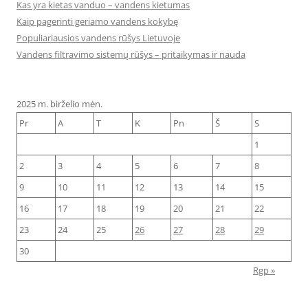
Kas yra kietas vanduo – vandens kietumas
Kaip pagerinti geriamo vandens kokybę
Populiariausios vandens rūšys Lietuvoje
Vandens filtravimo sistemų rūšys – pritaikymas ir nauda
2025 m. birželio mėn.
Pr
A
T
K
Pn
Š
S
1
2
3
4
5
6
7
8
9
10
11
12
13
14
15
16
17
18
19
20
21
22
23
24
25
26
27
28
29
30
Rgp »