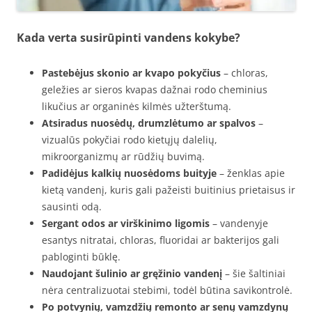
Kada verta susirūpinti vandens kokybe?
Pastebėjus skonio ar kvapo pokyčius
– chloras,
geležies ar sieros kvapas dažnai rodo cheminius
likučius ar organinės kilmės užterštumą.
Atsiradus nuosėdų, drumzlėtumo ar spalvos
–
vizualūs pokyčiai rodo kietųjų dalelių,
mikroorganizmų ar rūdžių buvimą.
Padidėjus kalkių nuosėdoms buityje
– ženklas apie
kietą vandenį, kuris gali pažeisti buitinius prietaisus ir
sausinti odą.
Sergant odos ar virškinimo ligomis
– vandenyje
esantys nitratai, chloras, fluoridai ar bakterijos gali
pabloginti būklę.
Naudojant šulinio ar gręžinio vandenį
– šie šaltiniai
nėra centralizuotai stebimi, todėl būtina savikontrolė.
Po potvynių, vamzdžių remonto ar senų vamzdynų