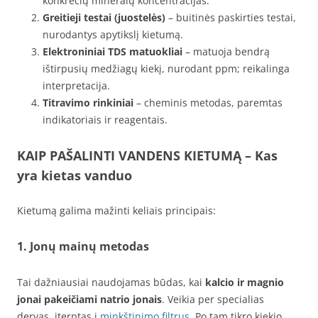
konkrečių mineralų koncentracijas.
Greitieji testai (juostelės)
– buitinės paskirties testai,
nurodantys apytikslį kietumą.
Elektroniniai TDS matuokliai
– matuoja bendrą
ištirpusių medžiagų kiekį, nurodant ppm; reikalinga
interpretacija.
Titravimo rinkiniai
– cheminis metodas, paremtas
indikatoriais ir reagentais.
KAIP PAŠALINTI VANDENS KIETUMĄ – Kas
yra kietas vanduo
Kietumą galima mažinti keliais principais:
1.
Jonų mainų metodas
Tai dažniausiai naudojamas būdas, kai
kalcio ir magnio
jonai pakeičiami natrio jonais
. Veikia per specialias
dervas, įterptas į
minkštinimo filtrus
. Po tam tikro kiekio