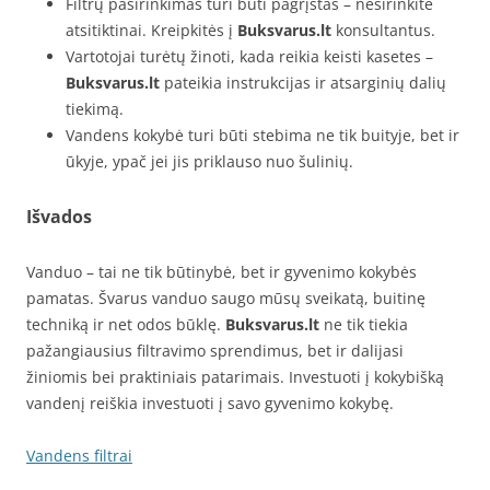
Filtrų pasirinkimas turi būti pagrįstas – nesirinkite
atsitiktinai. Kreipkitės į
Buksvarus.lt
konsultantus.
Vartotojai turėtų žinoti, kada reikia keisti kasetes –
Buksvarus.lt
pateikia instrukcijas ir atsarginių dalių
tiekimą.
Vandens kokybė turi būti stebima ne tik buityje, bet ir
ūkyje, ypač jei jis priklauso nuo šulinių.
Išvados
Vanduo – tai ne tik būtinybė, bet ir gyvenimo kokybės
pamatas. Švarus vanduo saugo mūsų sveikatą, buitinę
techniką ir net odos būklę.
Buksvarus.lt
ne tik tiekia
pažangiausius filtravimo sprendimus, bet ir dalijasi
žiniomis bei praktiniais patarimais. Investuoti į kokybišką
vandenį reiškia investuoti į savo gyvenimo kokybę.
Vandens filtrai