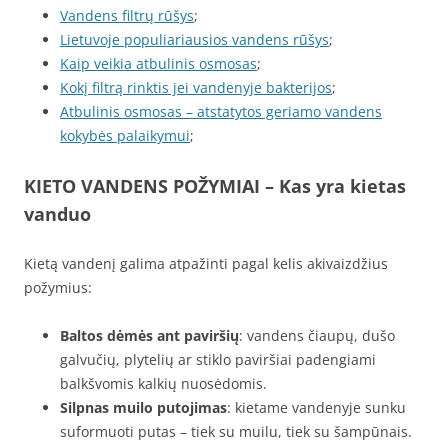
Vandens filtrų rūšys
;
Lietuvoje populiariausios vandens rūšys
;
Kaip veikia atbulinis osmosas
;
Kokį filtrą rinktis jei vandenyje bakterijos
;
Atbulinis osmosas – atstatytos geriamo vandens
kokybės palaikymui
;
KIETO VANDENS POŽYMIAI – Kas yra kietas
vanduo
Kietą vandenį galima atpažinti pagal kelis akivaizdžius
požymius:
Baltos dėmės ant paviršių
: vandens čiaupų, dušo
galvučių, plytelių ar stiklo paviršiai padengiami
balkšvomis kalkių nuosėdomis.
Silpnas muilo putojimas
: kietame vandenyje sunku
suformuoti putas – tiek su muilu, tiek su šampūnais.