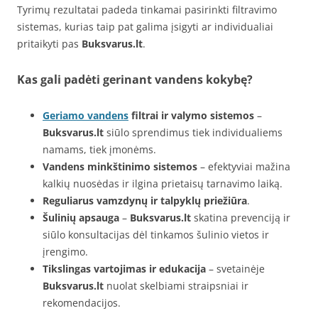
Tyrimų rezultatai padeda tinkamai pasirinkti filtravimo
sistemas, kurias taip pat galima įsigyti ar individualiai
pritaikyti pas
Buksvarus.lt
.
Kas gali padėti gerinant vandens kokybę?
Geriamo vandens
filtrai ir valymo sistemos
–
Buksvarus.lt
siūlo sprendimus tiek individualiems
namams, tiek įmonėms.
Vandens minkštinimo sistemos
– efektyviai mažina
kalkių nuosėdas ir ilgina prietaisų tarnavimo laiką.
Reguliarus vamzdynų ir talpyklų priežiūra
.
Šulinių apsauga
–
Buksvarus.lt
skatina prevenciją ir
siūlo konsultacijas dėl tinkamos šulinio vietos ir
įrengimo.
Tikslingas vartojimas ir edukacija
– svetainėje
Buksvarus.lt
nuolat skelbiami straipsniai ir
rekomendacijos.