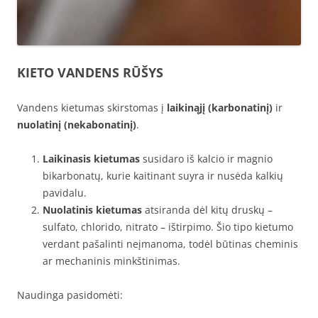
KIETO VANDENS RŪŠYS
Vandens kietumas skirstomas į
laikinąjį (karbonatinį)
ir
nuolatinį (nekabonatinį)
.
Laikinasis kietumas
susidaro iš kalcio ir magnio
bikarbonatų, kurie kaitinant suyra ir nusėda kalkių
pavidalu.
Nuolatinis kietumas
atsiranda dėl kitų druskų –
sulfato, chlorido, nitrato – ištirpimo. Šio tipo kietumo
verdant pašalinti neįmanoma, todėl būtinas cheminis
ar mechaninis minkštinimas.
Naudinga pasidomėti: