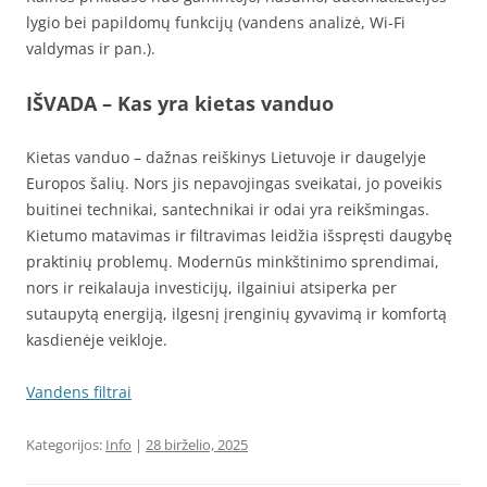
lygio bei papildomų funkcijų (vandens analizė, Wi-Fi
valdymas ir pan.).
IŠVADA – Kas yra kietas vanduo
Kietas vanduo – dažnas reiškinys Lietuvoje ir daugelyje
Europos šalių. Nors jis nepavojingas sveikatai, jo poveikis
buitinei technikai, santechnikai ir odai yra reikšmingas.
Kietumo matavimas ir filtravimas leidžia išspręsti daugybę
praktinių problemų. Modernūs minkštinimo sprendimai,
nors ir reikalauja investicijų, ilgainiui atsiperka per
sutaupytą energiją, ilgesnį įrenginių gyvavimą ir komfortą
kasdienėje veikloje.
Vandens filtrai
Kategorijos:
Info
|
28 birželio, 2025